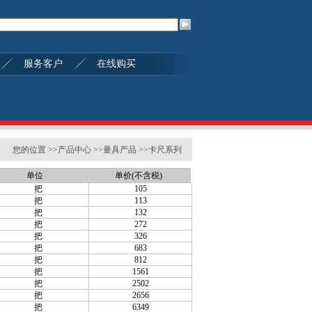
服务客户
在线购买
您的位置 >>产品中心 >>量具产品 >>卡尺系列
单位
单价(不含税)
把
105
把
113
把
132
把
272
把
326
把
683
把
812
把
1561
把
2502
把
2656
把
6349