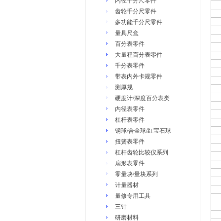
内径千分尺零件
齿轮千分尺零件
多功能千分尺零件
量具尺盒
百分表零件
大量程百分表零件
千分表零件
带表内外卡规零件
测厚规
硬度计/深度百分表类
内径表零件
杠杆表零件
钢球/合金球/红宝石球
扭簧表零件
杠杆齿轮比较仪系列
扇形表零件
零量块/量块系列
计量器材
量修专用工具
三针
研磨材料